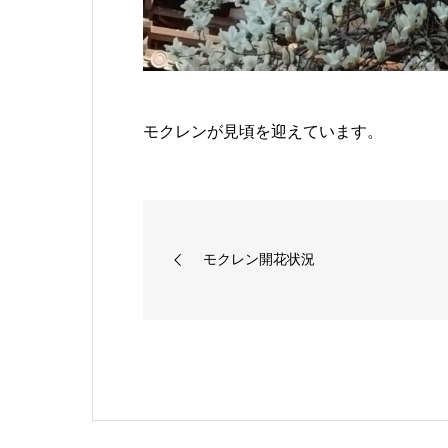
モクレンが見頃を迎えています。
モクレン開花状況