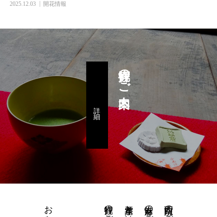
2025.12.03
開花情報
拝観のご案内
詳 細
お知らせ
拝観のご案内
水琴窟とは
當麻寺のご紹介
西南院のご紹介