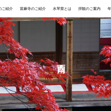
のご紹介
當麻寺のご紹介
水琴窟とは
拝観のご案内
か
ら
の